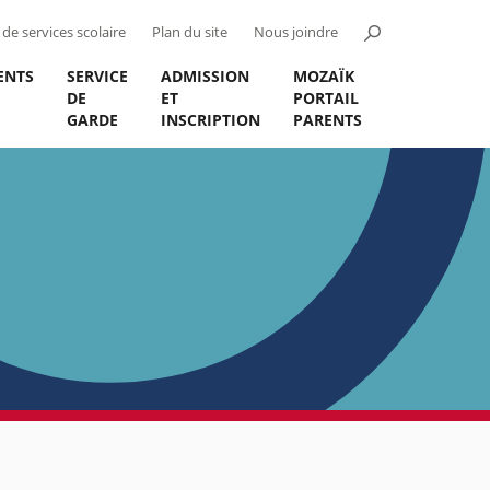
de services scolaire
Plan du site
Nous joindre
ENTS
SERVICE
ADMISSION
MOZAÏK
DE
ET
PORTAIL
GARDE
INSCRIPTION
PARENTS