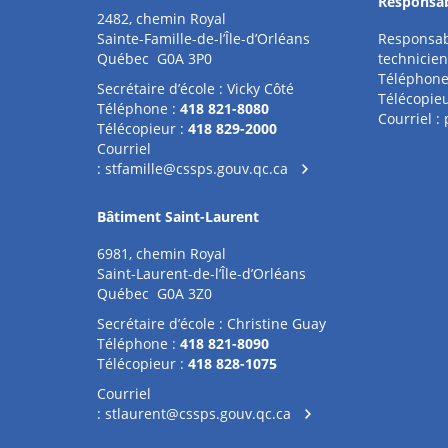
Responsab
2482, chemin Royal
Sainte-Famille-de-l’Île-d’Orléans
Responsab
Québec G0A 3P0
technicien
Téléphone
Secrétaire d’école : Vicky Côté
Télécopieu
Téléphone :
418 821-8080
Courriel :
Télécopieur :
418 829-2000
Courriel
:
stfamille@cssps.gouv.qc.ca
Bâtiment Saint-Laurent
6981, chemin Royal
Saint-Laurent-de-l’Île-d’Orléans
Québec G0A 3Z0
Secrétaire d’école : Christine Guay
Téléphone :
418 821-8090
Télécopieur :
418 828-1075
Courriel
:
stlaurent@cssps.gouv.qc.ca