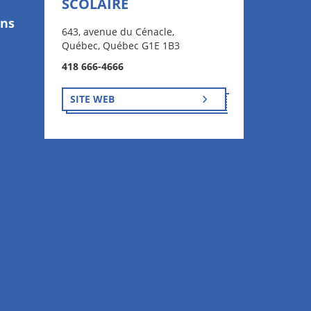
SCOLAIRE
ons
643, avenue du Cénacle,
Québec, Québec G1E 1B3
418 666-4666
SITE WEB