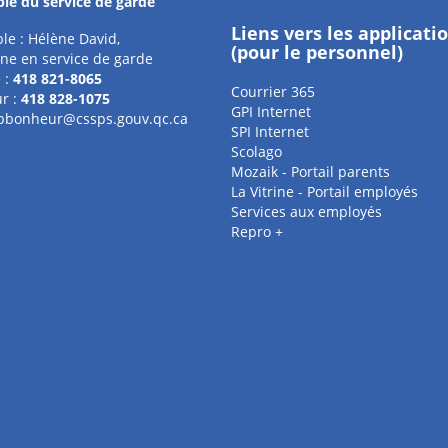
le du service de garde
Liens vers les applicati
le : Hélène David,
(pour le personnel)
ne en service de garde
 :
418 821-8065
Courrier 365
r :
418 828-1075
GPI Internet
pbonheur@cssps.gouv.qc.ca
SPI Internet
Scolago
Mozaik - Portail parents
La Vitrine - Portail employés
Services aux employés
Repro +