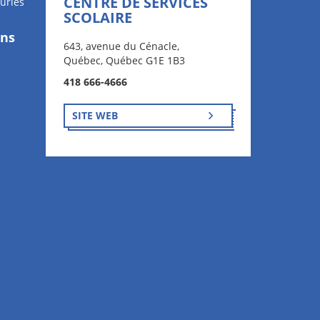
CENTRE DE SERVICES
uries
SCOLAIRE
ons
643, avenue du Cénacle,
Québec, Québec G1E 1B3
418 666-4666
SITE WEB