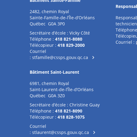
Bâtiment Sainte-Famille
Responsab
2482, chemin Royal
Sainte-Famille-de-l’Île-d’Orléans
Responsab
Québec G0A 3P0
technicien
Téléphone
Secrétaire d’école : Vicky Côté
Télécopieu
Téléphone :
418 821-8080
Courriel :
Télécopieur :
418 829-2000
Courriel
:
stfamille@cssps.gouv.qc.ca
Bâtiment Saint-Laurent
6981, chemin Royal
Saint-Laurent-de-l’Île-d’Orléans
Québec G0A 3Z0
Secrétaire d’école : Christine Guay
Téléphone :
418 821-8090
Télécopieur :
418 828-1075
Courriel
:
stlaurent@cssps.gouv.qc.ca