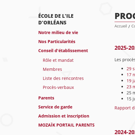
PRO
ÉCOLE DE L'ILE
D'ORLÉANS
Accueil
/
Co
Notre milieu de vie
Nos Particularités
2025-20
Conseil d'établissement
Les procès
Rôle et mandat
29 
Membres
17 
Liste des rencontres
19 j
23 
Procès-verbaux
25 
Parents
15 j
Service de garde
Rapport d
Admission et inscription
MOZAÏK PORTAIL PARENTS
2024-20