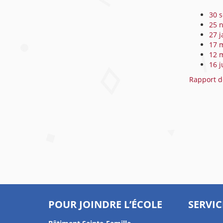
30 
25 
27 j
17 
12 
16 j
Rapport d
POUR JOINDRE L’ÉCOLE
SERVIC