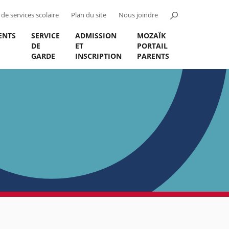
de services scolaire
Plan du site
Nous joindre
ENTS
SERVICE
ADMISSION
MOZAÏK
DE
ET
PORTAIL
GARDE
INSCRIPTION
PARENTS