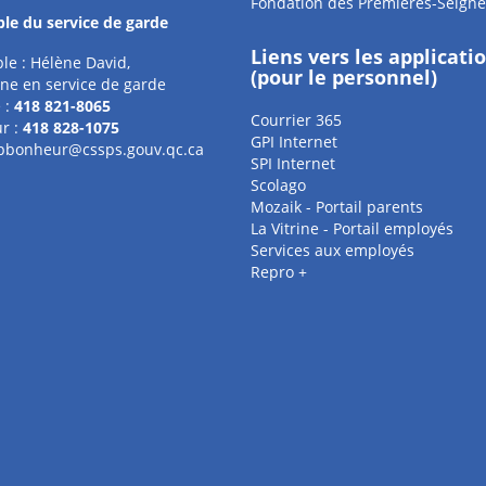
Fondation des Premières-Seigne
le du service de garde
Liens vers les applicati
le : Hélène David,
(pour le personnel)
ne en service de garde
 :
418 821-8065
Courrier 365
r :
418 828-1075
GPI Internet
pbonheur@cssps.gouv.qc.ca
SPI Internet
Scolago
Mozaik - Portail parents
La Vitrine - Portail employés
Services aux employés
Repro +