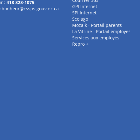
Courrier 365
r :
418 828-1075
GPI Internet
pbonheur@cssps.gouv.qc.ca
SPI Internet
Scolago
Mozaik - Portail parents
La Vitrine - Portail employés
Services aux employés
Repro +