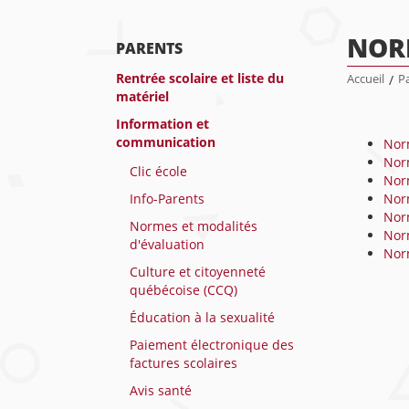
NOR
PARENTS
Rentrée scolaire et liste du
Accueil
/
P
matériel
Information et
communication
Norm
Norm
Clic école
Norm
Info-Parents
Norm
Norm
Normes et modalités
Norm
d'évaluation
Norm
Culture et citoyenneté
québécoise (CCQ)
Éducation à la sexualité
Paiement électronique des
factures scolaires
Avis santé