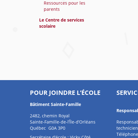
Ressources pour les
parents
Le Centre de services
scolaire
POUR JOINDRE L’ÉCOLE
SERVIC
Bâtiment Sainte-Famille
Responsab
2482, chemin Royal
Sainte-Famille-de-l’Île-d’Orléans
Responsab
Québec G0A 3P0
technicien
Téléphone
Secrétaire d’école : Vicky Côté