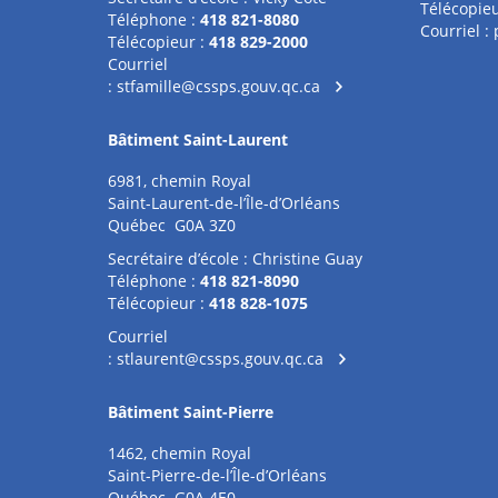
Télécopieu
Téléphone :
418 821-8080
Courriel :
Télécopieur :
418 829-2000
Courriel
:
stfamille@cssps.gouv.qc.ca
Bâtiment Saint-Laurent
6981, chemin Royal
Saint-Laurent-de-l’Île-d’Orléans
Québec G0A 3Z0
Secrétaire d’école : Christine Guay
Téléphone :
418 821-8090
Télécopieur :
418 828-1075
Courriel
:
stlaurent@cssps.gouv.qc.ca
Bâtiment Saint-Pierre
1462, chemin Royal
Saint-Pierre-de-l’Île-d’Orléans
Québec G0A 4E0