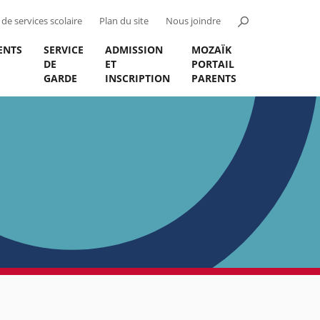
de services scolaire
Plan du site
Nous joindre
ENTS
SERVICE
ADMISSION
MOZAÏK
DE
ET
PORTAIL
GARDE
INSCRIPTION
PARENTS