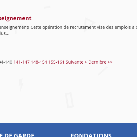
nseignement
seignement! Cette opération de recrutement vise des emplois à com
us...
34-140
141-147
148-154
155-161
Suivante >
Dernière >>
E DE GARDE
FONDATIONS