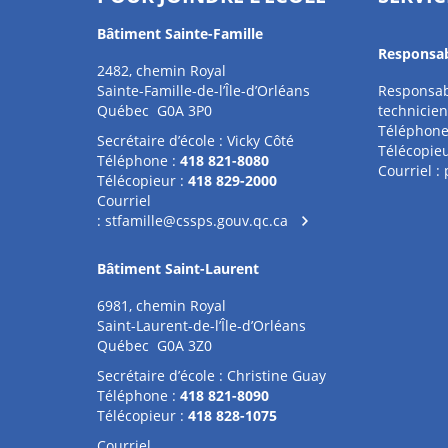
Bâtiment Sainte-Famille
Responsab
2482, chemin Royal
Sainte-Famille-de-l’Île-d’Orléans
Responsab
Québec G0A 3P0
technicien
Téléphone
Secrétaire d’école : Vicky Côté
Télécopieu
Téléphone :
418 821-8080
Courriel :
Télécopieur :
418 829-2000
Courriel
:
stfamille@cssps.gouv.qc.ca
Bâtiment Saint-Laurent
6981, chemin Royal
Saint-Laurent-de-l’Île-d’Orléans
Québec G0A 3Z0
Secrétaire d’école : Christine Guay
Téléphone :
418 821-8090
Télécopieur :
418 828-1075
Courriel